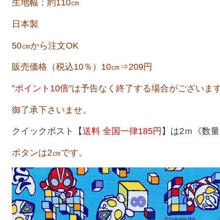
生地幅：約110㎝
日本製
50㎝から注文OK
販売価格（税込10％）10㎝⇒209円
”ポイント10倍
”
は予告なく終了する場合がございま
御了承下さいませ。
クイックポスト【
送料 全国一律185円
】は2ｍ《数量
ボタンは
2㎝です。