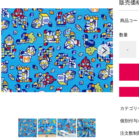
販売価
商品コー
数量
-
カテゴリ
個別付与
注文数制