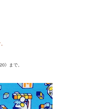
す。
20》まで。