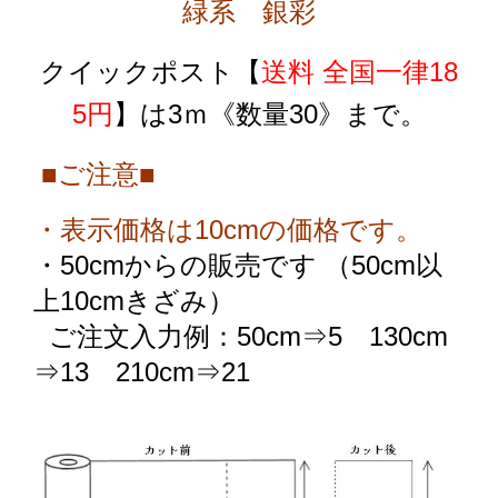
緑系 銀彩
クイックポスト
【
送料 全国一律18
5円
】
は3ｍ《数量30》まで。
■ご注意■
・表示価格は10cmの価格です。
・50cmからの販売です （50cm以
上10cmきざみ）
ご注文入力例：50cm⇒5 130cm
⇒13 210cm⇒21