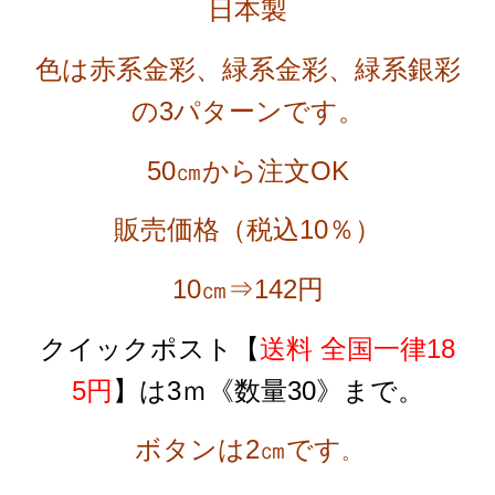
日本製
色は赤系金彩、緑系金彩、緑系銀彩
の
3
パターン
です。
50㎝から注文OK
販売価格（税込10％）
10㎝⇒142円
クイックポスト
【
送料 全国一律18
5円
】
は3ｍ《数量30》まで。
ボタンは2㎝です
。